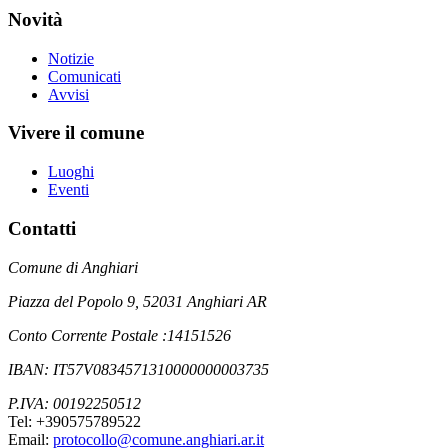
Novità
Notizie
Comunicati
Avvisi
Vivere il comune
Luoghi
Eventi
Contatti
Comune di Anghiari
Piazza del Popolo 9, 52031 Anghiari AR
Conto Corrente Postale :14151526
IBAN: IT57V0834571310000000003735
P.IVA: 00192250512
Tel: +390575789522
Email:
protocollo@comune.anghiari.ar.it