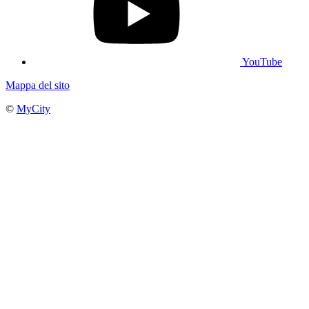
YouTube
Mappa del sito
©
MyCity