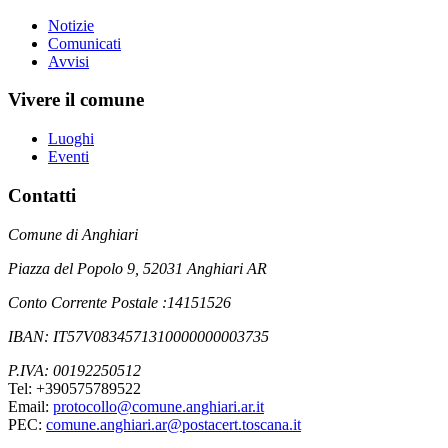
Notizie
Comunicati
Avvisi
Vivere il comune
Luoghi
Eventi
Contatti
Comune di Anghiari
Piazza del Popolo 9, 52031 Anghiari AR
Conto Corrente Postale :14151526
IBAN: IT57V0834571310000000003735
P.IVA: 00192250512
Tel: +390575789522
Email:
protocollo@comune.anghiari.ar.it
PEC:
comune.anghiari.ar@postacert.toscana.it