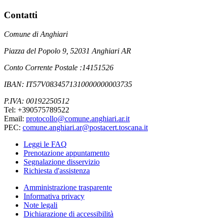
Contatti
Comune di Anghiari
Piazza del Popolo 9, 52031 Anghiari AR
Conto Corrente Postale :14151526
IBAN: IT57V0834571310000000003735
P.IVA: 00192250512
Tel: +390575789522
Email:
protocollo@comune.anghiari.ar.it
PEC:
comune.anghiari.ar@postacert.toscana.it
Leggi le FAQ
Prenotazione appuntamento
Segnalazione disservizio
Richiesta d'assistenza
Amministrazione trasparente
Informativa privacy
Note legali
Dichiarazione di accessibilità