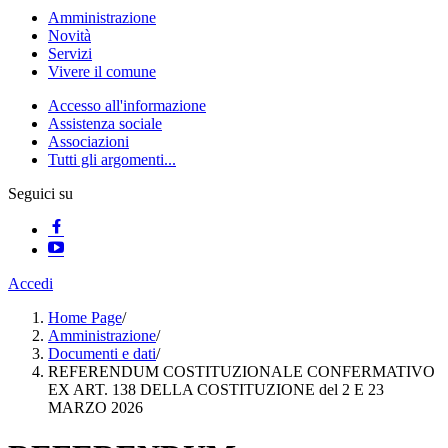
Amministrazione
Novità
Servizi
Vivere il comune
Accesso all'informazione
Assistenza sociale
Associazioni
Tutti gli argomenti...
Seguici su
Accedi
Home Page
/
Amministrazione
/
Documenti e dati
/
REFERENDUM COSTITUZIONALE CONFERMATIVO
EX ART. 138 DELLA COSTITUZIONE del 2 E 23
MARZO 2026