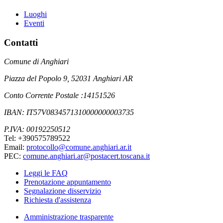
Luoghi
Eventi
Contatti
Comune di Anghiari
Piazza del Popolo 9, 52031 Anghiari AR
Conto Corrente Postale :14151526
IBAN: IT57V0834571310000000003735
P.IVA: 00192250512
Tel: +390575789522
Email:
protocollo@comune.anghiari.ar.it
PEC:
comune.anghiari.ar@postacert.toscana.it
Leggi le FAQ
Prenotazione appuntamento
Segnalazione disservizio
Richiesta d'assistenza
Amministrazione trasparente