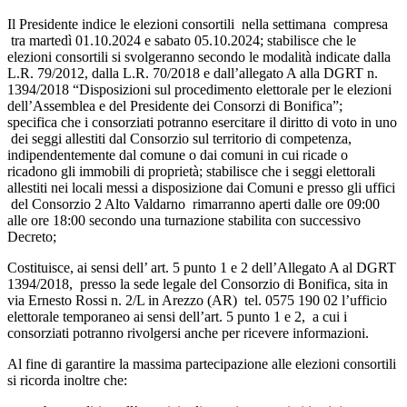
Il Presidente indice le elezioni consortili nella settimana compresa
tra martedì 01.10.2024 e sabato 05.10.2024; stabilisce che le
elezioni consortili si svolgeranno secondo le modalità indicate dalla
L.R. 79/2012, dalla L.R. 70/2018 e dall’allegato A alla DGRT n.
1394/2018 “Disposizioni sul procedimento elettorale per le elezioni
dell’Assemblea e del Presidente dei Consorzi di Bonifica”;
specifica che i consorziati potranno esercitare il diritto di voto in uno
dei seggi allestiti dal Consorzio sul territorio di competenza,
indipendentemente dal comune o dai comuni in cui ricade o
ricadono gli immobili di proprietà; stabilisce che i seggi elettorali
allestiti nei locali messi a disposizione dai Comuni e presso gli uffici
del Consorzio 2 Alto Valdarno rimarranno aperti dalle ore 09:00
alle ore 18:00 secondo una turnazione stabilita con successivo
Decreto;
Costituisce, ai sensi dell’ art. 5 punto 1 e 2 dell’Allegato A al DGRT
1394/2018, presso la sede legale del Consorzio di Bonifica, sita in
via Ernesto Rossi n. 2/L in Arezzo (AR) tel. 0575 190 02 l’ufficio
elettorale temporaneo ai sensi dell’art. 5 punto 1 e 2, a cui i
consorziati potranno rivolgersi anche per ricevere informazioni.
Al fine di garantire la massima partecipazione alle elezioni consortili
si ricorda inoltre che: