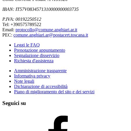
IBAN: IT57V0834571310000000003735
P.IVA: 00192250512
Tel: +390575789522
Email:
protocollo@comune.anghiari.ar.it
PEC:
comune.anghiari.ar@postacert.toscana.it
Leggi le FAQ
Prenotazione appuntamento
Segnalazione disservizio
Richiesta d'assistenza
Amministrazione trasparente
Informativa privacy
Note legali
Dichiarazione di accessibilità
Piano di miglioramento del sito e dei servizi
Seguici su