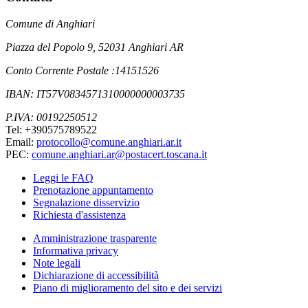
Comune di Anghiari
Piazza del Popolo 9, 52031 Anghiari AR
Conto Corrente Postale :14151526
IBAN: IT57V0834571310000000003735
P.IVA: 00192250512
Tel: +390575789522
Email:
protocollo@comune.anghiari.ar.it
PEC:
comune.anghiari.ar@postacert.toscana.it
Leggi le FAQ
Prenotazione appuntamento
Segnalazione disservizio
Richiesta d'assistenza
Amministrazione trasparente
Informativa privacy
Note legali
Dichiarazione di accessibilità
Piano di miglioramento del sito e dei servizi