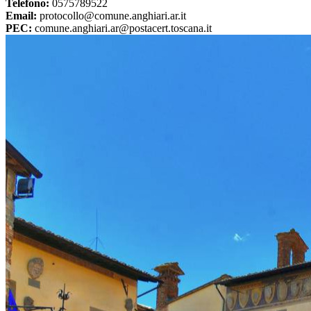
Telefono:
0575789522
Email:
protocollo@comune.anghiari.ar.it
PEC:
comune.anghiari.ar@postacert.toscana.it