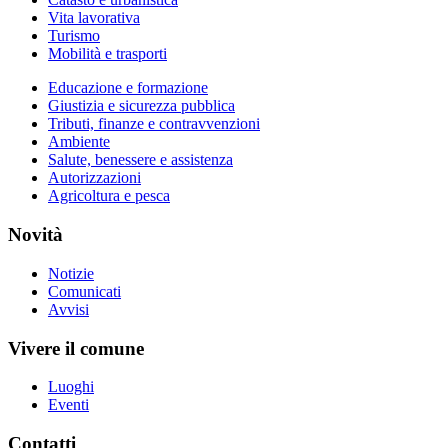
Vita lavorativa
Turismo
Mobilità e trasporti
Educazione e formazione
Giustizia e sicurezza pubblica
Tributi, finanze e contravvenzioni
Ambiente
Salute, benessere e assistenza
Autorizzazioni
Agricoltura e pesca
Novità
Notizie
Comunicati
Avvisi
Vivere il comune
Luoghi
Eventi
Contatti