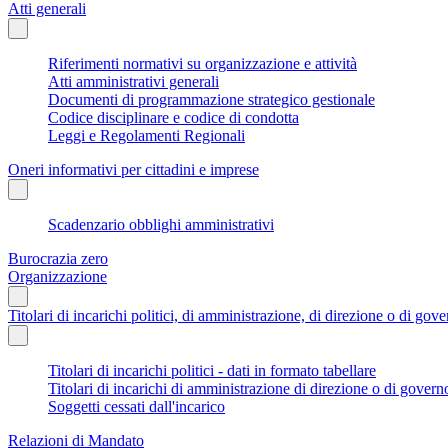
Atti generali
Riferimenti normativi su organizzazione e attività
Atti amministrativi generali
Documenti di programmazione strategico gestionale
Codice disciplinare e codice di condotta
Leggi e Regolamenti Regionali
Oneri informativi per cittadini e imprese
Scadenzario obblighi amministrativi
Burocrazia zero
Organizzazione
Titolari di incarichi politici, di amministrazione, di direzione o di gov
Titolari di incarichi politici - dati in formato tabellare
Titolari di incarichi di amministrazione di direzione o di govern
Soggetti cessati dall'incarico
Relazioni di Mandato