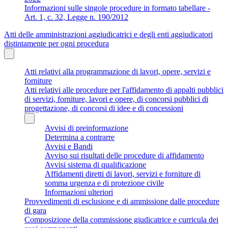
Informazioni sulle singole procedure in formato tabellare -
Art. 1, c. 32, Legge n. 190/2012
Atti delle amministrazioni aggiudicatrici e degli enti aggiudicatori
distintamente per ogni procedura
Atti relativi alla programmazione di lavori, opere, servizi e
forniture
Atti relativi alle procedure per l'affidamento di appalti pubblici
di servizi, forniture, lavori e opere, di concorsi pubblici di
progettazione, di concorsi di idee e di concessioni
Avvisi di preinformazione
Determina a contrarre
Avvisi e Bandi
Avviso sui risultati delle procedure di affidamento
Avvisi sistema di qualificazione
Affidamenti diretti di lavori, servizi e forniture di
somma urgenza e di protezione civile
Informazioni ulteriori
Provvedimenti di esclusione e di ammissione dalle procedure
di gara
Composizione della commissione giudicatrice e curricula dei