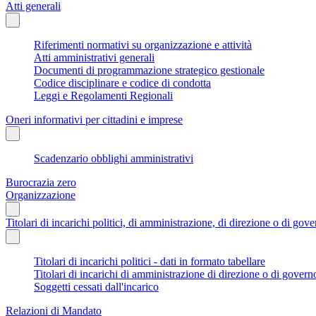
Atti generali
Riferimenti normativi su organizzazione e attività
Atti amministrativi generali
Documenti di programmazione strategico gestionale
Codice disciplinare e codice di condotta
Leggi e Regolamenti Regionali
Oneri informativi per cittadini e imprese
Scadenzario obblighi amministrativi
Burocrazia zero
Organizzazione
Titolari di incarichi politici, di amministrazione, di direzione o di gov
Titolari di incarichi politici - dati in formato tabellare
Titolari di incarichi di amministrazione di direzione o di govern
Soggetti cessati dall'incarico
Relazioni di Mandato