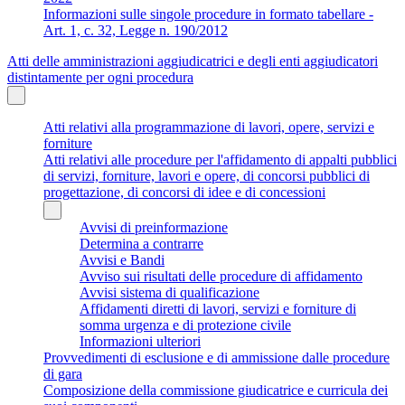
Informazioni sulle singole procedure in formato tabellare -
Art. 1, c. 32, Legge n. 190/2012
Atti delle amministrazioni aggiudicatrici e degli enti aggiudicatori
distintamente per ogni procedura
Atti relativi alla programmazione di lavori, opere, servizi e
forniture
Atti relativi alle procedure per l'affidamento di appalti pubblici
di servizi, forniture, lavori e opere, di concorsi pubblici di
progettazione, di concorsi di idee e di concessioni
Avvisi di preinformazione
Determina a contrarre
Avvisi e Bandi
Avviso sui risultati delle procedure di affidamento
Avvisi sistema di qualificazione
Affidamenti diretti di lavori, servizi e forniture di
somma urgenza e di protezione civile
Informazioni ulteriori
Provvedimenti di esclusione e di ammissione dalle procedure
di gara
Composizione della commissione giudicatrice e curricula dei