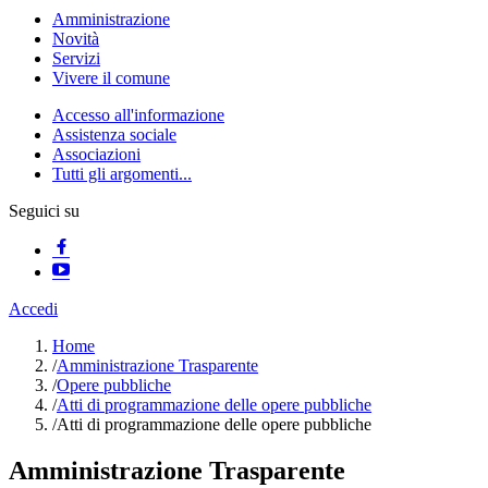
Amministrazione
Novità
Servizi
Vivere il comune
Accesso all'informazione
Assistenza sociale
Associazioni
Tutti gli argomenti...
Seguici su
Accedi
Home
/
Amministrazione Trasparente
/
Opere pubbliche
/
Atti di programmazione delle opere pubbliche
/
Atti di programmazione delle opere pubbliche
Amministrazione Trasparente