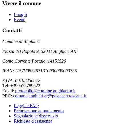
Vivere il comune
Luoghi
Eventi
Contatti
Comune di Anghiari
Piazza del Popolo 9, 52031 Anghiari AR
Conto Corrente Postale :14151526
IBAN: IT57V0834571310000000003735
P.IVA: 00192250512
Tel: +390575789522
Email:
protocollo@comune.anghiari.ar.it
PEC:
comune.anghiari.ar@postacert.toscana.it
Leggi le FAQ
Prenotazione appuntamento
Segnalazione disservizio
Richiesta d'assistenza