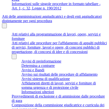
Informazioni sulle singole procedure in formato tabellare -
Art. 1, c. 32, Legge n. 190/2012
Atti delle amministrazioni aggiudicatrici e degli enti aggiudicatori
distintamente per ogni procedura
Atti relativi alla programmazione di lavori, opere, servizi e
forniture
Atti relativi alle procedure per l'affidamento di appalti pubblici
di servizi, forniture, lavori e opere, di concorsi pubblici di
progettazione, di concorsi di idee e di concessioni
Avvisi di preinformazione
Determina a contrarre
Avvisi e Bandi
Avviso sui risultati delle procedure di affidamento
Avvisi sistema di qualificazione
Affidamenti diretti di lavori, servizi e forniture di
somma urgenza e di protezione civile
Informazioni ulteriori
Provvedimenti di esclusione e di ammissione dalle procedure
di gara
Composizione della commissione giudicatrice e curricula dei