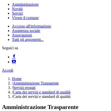
Amministrazione
Novità
Servizi
Vivere il comune
Accesso all'informazione
Assistenza sociale
Associazioni
Tutti gli argomenti...
Seguici su
Accedi
Home
/
Amministrazione Trasparente
/
Servizi erogati
/
Carta dei servizi e standard di qualità
/
Carta dei servizi e standard di qualità
Amministrazione Trasparente