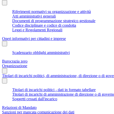
Riferimenti normativi su organizzazione e attività
Atti amministrativi generali
Documenti di programmazione strategico gestionale
Codice disciplinare e codice di condotta
Leggi e Regolamenti Regionali
Oneri informativi per cittadini e imprese
Scadenzario obblighi amministrativi
Burocrazia zero
Organizzazione
Titolari di incarichi politici, di amministrazione, di direzione o di gov
Titolari di incarichi politici - dati in formato tabellare
Titolari di incarichi di amministrazione di direzione o di govern
Soggetti cessati dall'incarico
Relazioni di Mandato
Sanzioni per mancata comunicazione dei dati