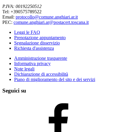
P.IVA: 00192250512
Tel: +390575789522
Email:
protocollo@comune.anghiari.ar.it
PEC:
comune.anghiari.ar@postacert.toscana.it
Leggi le FAQ
Prenotazione appuntamento
Segnalazione disservizio
Richiesta d'assistenza
Amministrazione trasparente
Informativa privacy
Note legali
Dichiarazione di accessibilità
Piano di miglioramento del sito e dei servizi
Seguici su