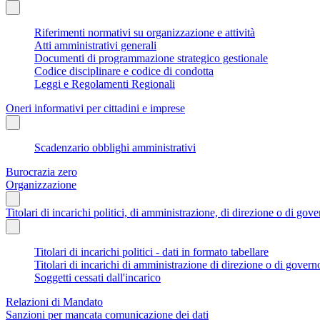
Riferimenti normativi su organizzazione e attività
Atti amministrativi generali
Documenti di programmazione strategico gestionale
Codice disciplinare e codice di condotta
Leggi e Regolamenti Regionali
Oneri informativi per cittadini e imprese
Scadenzario obblighi amministrativi
Burocrazia zero
Organizzazione
Titolari di incarichi politici, di amministrazione, di direzione o di gov
Titolari di incarichi politici - dati in formato tabellare
Titolari di incarichi di amministrazione di direzione o di govern
Soggetti cessati dall'incarico
Relazioni di Mandato
Sanzioni per mancata comunicazione dei dati