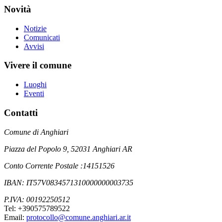
Novità
Notizie
Comunicati
Avvisi
Vivere il comune
Luoghi
Eventi
Contatti
Comune di Anghiari
Piazza del Popolo 9, 52031 Anghiari AR
Conto Corrente Postale :14151526
IBAN: IT57V0834571310000000003735
P.IVA: 00192250512
Tel: +390575789522
Email:
protocollo@comune.anghiari.ar.it