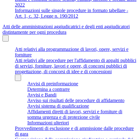
2022
Informazioni sulle singole procedure in formato tabellare -
Art. 1, c. 32, Legge n. 190/2012
Atti delle amministrazioni aggiudicatrici e degli enti aggiudicatori
distintamente per ogni procedura
Atti relativi alla programmazione di lavori, opere, servizi e
forniture
Atti relativi alle procedure per l'affidamento di appalti pubblici
di servizi, forniture, lavori e opere, di concorsi pubblici di
progettazione, di concorsi di idee e di concessioni
Avvisi di preinformazione
Determina a contrarre
Avvisi e Bandi
Avviso sui risultati delle procedure di affidamento
Avvisi sistema di qualificazione
Affidamenti diretti di lavori, servizi e forniture di
somma urgenza e di protezione civile
Informazioni ulteriori
Provvedimenti di esclusione e di ammissione dalle procedure
di gara