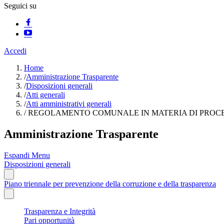
Seguici su
Accedi
Home
/
Amministrazione Trasparente
/
Disposizioni generali
/
Atti generali
/
Atti amministrativi generali
/
REGOLAMENTO COMUNALE IN MATERIA DI PROC
Amministrazione Trasparente
Espandi Menu
Disposizioni generali
Piano triennale per prevenzione della corruzione e della trasparenza
Trasparenza e Integrità
Pari opportunità