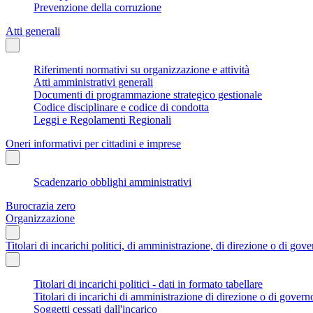
Prevenzione della corruzione
Atti generali
Riferimenti normativi su organizzazione e attività
Atti amministrativi generali
Documenti di programmazione strategico gestionale
Codice disciplinare e codice di condotta
Leggi e Regolamenti Regionali
Oneri informativi per cittadini e imprese
Scadenzario obblighi amministrativi
Burocrazia zero
Organizzazione
Titolari di incarichi politici, di amministrazione, di direzione o di gov
Titolari di incarichi politici - dati in formato tabellare
Titolari di incarichi di amministrazione di direzione o di govern
Soggetti cessati dall'incarico