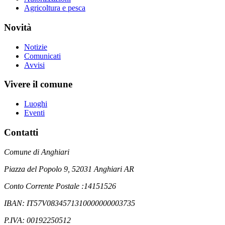
Agricoltura e pesca
Novità
Notizie
Comunicati
Avvisi
Vivere il comune
Luoghi
Eventi
Contatti
Comune di Anghiari
Piazza del Popolo 9, 52031 Anghiari AR
Conto Corrente Postale :14151526
IBAN: IT57V0834571310000000003735
P.IVA: 00192250512