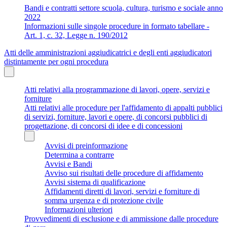
Bandi e contratti settore scuola, cultura, turismo e sociale anno
2022
Informazioni sulle singole procedure in formato tabellare -
Art. 1, c. 32, Legge n. 190/2012
Atti delle amministrazioni aggiudicatrici e degli enti aggiudicatori
distintamente per ogni procedura
Atti relativi alla programmazione di lavori, opere, servizi e
forniture
Atti relativi alle procedure per l'affidamento di appalti pubblici
di servizi, forniture, lavori e opere, di concorsi pubblici di
progettazione, di concorsi di idee e di concessioni
Avvisi di preinformazione
Determina a contrarre
Avvisi e Bandi
Avviso sui risultati delle procedure di affidamento
Avvisi sistema di qualificazione
Affidamenti diretti di lavori, servizi e forniture di
somma urgenza e di protezione civile
Informazioni ulteriori
Provvedimenti di esclusione e di ammissione dalle procedure