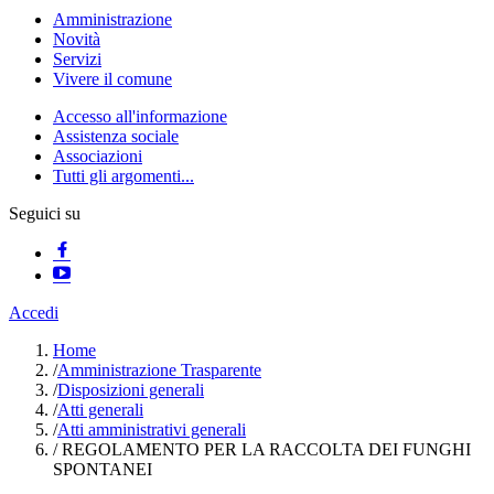
Amministrazione
Novità
Servizi
Vivere il comune
Accesso all'informazione
Assistenza sociale
Associazioni
Tutti gli argomenti...
Seguici su
Accedi
Home
/
Amministrazione Trasparente
/
Disposizioni generali
/
Atti generali
/
Atti amministrativi generali
/
REGOLAMENTO PER LA RACCOLTA DEI FUNGHI
SPONTANEI