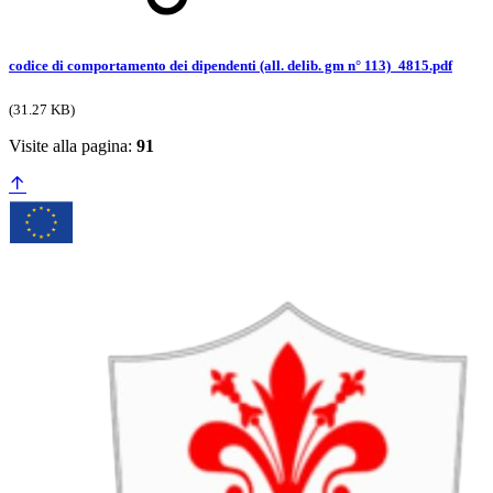
codice di comportamento dei dipendenti (all. delib. gm n° 113)_4815.pdf
(31.27 KB)
Visite alla pagina:
91