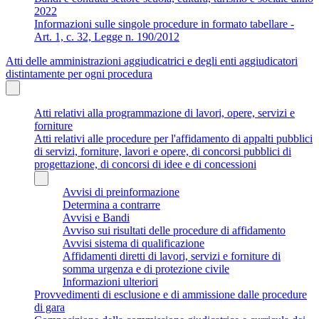
2022
Informazioni sulle singole procedure in formato tabellare -
Art. 1, c. 32, Legge n. 190/2012
Atti delle amministrazioni aggiudicatrici e degli enti aggiudicatori
distintamente per ogni procedura
Atti relativi alla programmazione di lavori, opere, servizi e
forniture
Atti relativi alle procedure per l'affidamento di appalti pubblici
di servizi, forniture, lavori e opere, di concorsi pubblici di
progettazione, di concorsi di idee e di concessioni
Avvisi di preinformazione
Determina a contrarre
Avvisi e Bandi
Avviso sui risultati delle procedure di affidamento
Avvisi sistema di qualificazione
Affidamenti diretti di lavori, servizi e forniture di
somma urgenza e di protezione civile
Informazioni ulteriori
Provvedimenti di esclusione e di ammissione dalle procedure
di gara