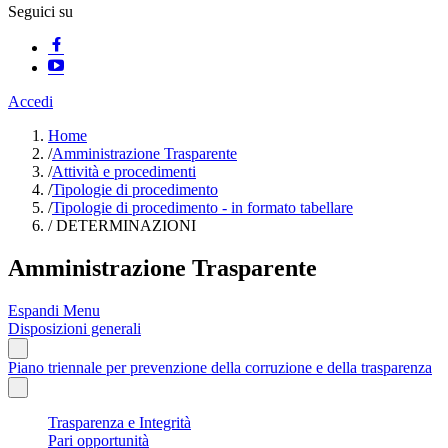
Seguici su
Accedi
Home
/
Amministrazione Trasparente
/
Attività e procedimenti
/
Tipologie di procedimento
/
Tipologie di procedimento - in formato tabellare
/
DETERMINAZIONI
Amministrazione Trasparente
Espandi Menu
Disposizioni generali
Piano triennale per prevenzione della corruzione e della trasparenza
Trasparenza e Integrità
Pari opportunità