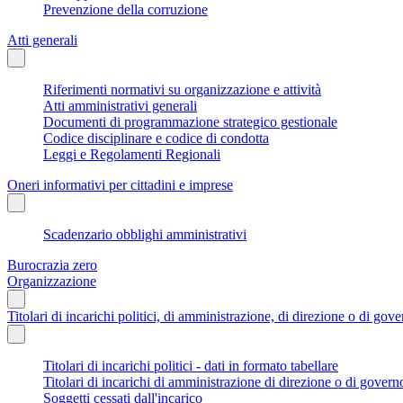
Prevenzione della corruzione
Atti generali
Riferimenti normativi su organizzazione e attività
Atti amministrativi generali
Documenti di programmazione strategico gestionale
Codice disciplinare e codice di condotta
Leggi e Regolamenti Regionali
Oneri informativi per cittadini e imprese
Scadenzario obblighi amministrativi
Burocrazia zero
Organizzazione
Titolari di incarichi politici, di amministrazione, di direzione o di gov
Titolari di incarichi politici - dati in formato tabellare
Titolari di incarichi di amministrazione di direzione o di govern
Soggetti cessati dall'incarico