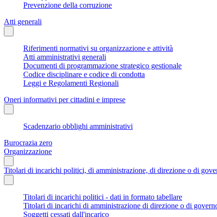
Prevenzione della corruzione
Atti generali
Riferimenti normativi su organizzazione e attività
Atti amministrativi generali
Documenti di programmazione strategico gestionale
Codice disciplinare e codice di condotta
Leggi e Regolamenti Regionali
Oneri informativi per cittadini e imprese
Scadenzario obblighi amministrativi
Burocrazia zero
Organizzazione
Titolari di incarichi politici, di amministrazione, di direzione o di gov
Titolari di incarichi politici - dati in formato tabellare
Titolari di incarichi di amministrazione di direzione o di govern
Soggetti cessati dall'incarico