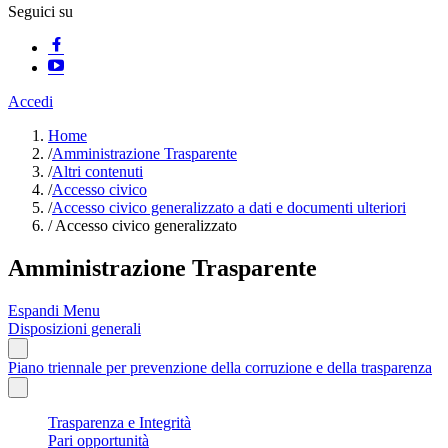
Seguici su
Accedi
Home
/
Amministrazione Trasparente
/
Altri contenuti
/
Accesso civico
/
Accesso civico generalizzato a dati e documenti ulteriori
/
Accesso civico generalizzato
Amministrazione Trasparente
Espandi Menu
Disposizioni generali
Piano triennale per prevenzione della corruzione e della trasparenza
Trasparenza e Integrità
Pari opportunità